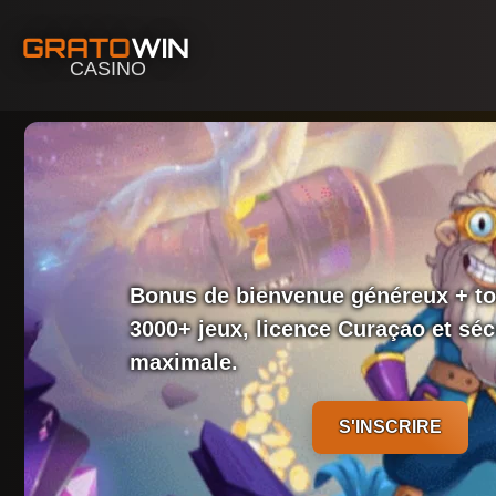
GRATO
WIN
CASINO
Bonus de bienvenue généreux + tou
3000+ jeux, licence Curaçao et séc
maximale.
S'INSCRIRE