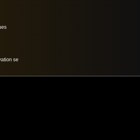
ues
vation se