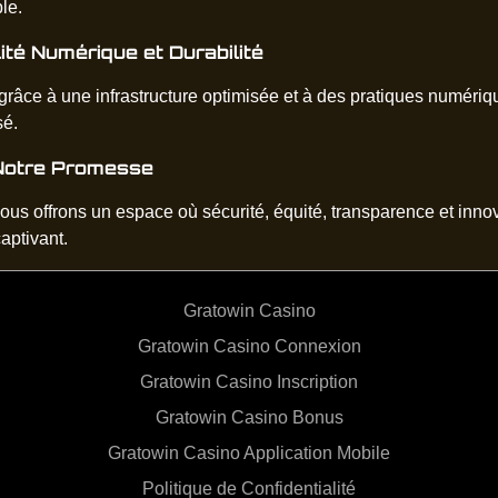
le.
ité Numérique et Durabilité
râce à une infrastructure optimisée et à des pratiques numériq
sé.
Notre Promesse
ous offrons un espace où sécurité, équité, transparence et inno
captivant.
Gratowin Casino
Gratowin Casino Connexion
Gratowin Casino Inscription
Gratowin Casino Bonus
Gratowin Casino Application Mobile
Politique de Confidentialité