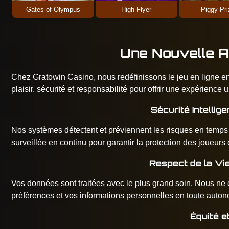
Gates of Olympus
High Flyer
Piggy Pr
Une Nouvelle A
Chez Gratowin Casino, nous redéfinissons le jeu en ligne en
plaisir, sécurité et responsabilité pour offrir une expérience u
Sécurité Intelli
Nos systèmes détectent et préviennent les risques en temps
surveillée en continu pour garantir la protection des joueurs 
Respect de la Vi
Vos données sont traitées avec le plus grand soin. Nous ne 
préférences et vos informations personnelles en toute auton
Équité e