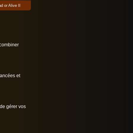
d or Alive II
 combiner
vancées et
 de gérer vos