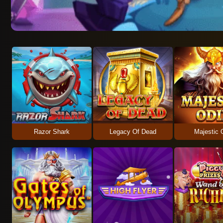
Razor Shark
Legacy Of Dead
Majestic 